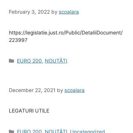
February 3, 2022
by
scoalara
https://legislatie.just.ro/Public/DetaliiDocument/
223997
Categories
EURO 200
,
NOUTĂȚI
December 22, 2021
by
scoalara
LEGATURI UTILE
Categories
EURO 200
,
NOUTĂȚI
,
Uncategorized