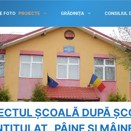
E FOTO
PROIECTE
GRĂDINIȚA
CONSILIUL 
ECTUL ȘCOALĂ DUPĂ Ș
NTITULAT „PÂINE ȘI MÂIN