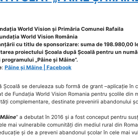
undația World Vision și Primăria Comunei Rafaila
Fundația World Vision România
nțării cu titlu de sponsorizare: suma de 198.980,00 le
area proiectului Școala după Școală pentru un număr
i programului „Pâine și Mâine”.
e
:
Pâine și Mâine | Facebook
ă Școală se deruleaza sub formă de grant –aplicație în 
t de Fundația World Vision Romania pentru școlile din m
vități complementare, destinate prevenirii abandonului șc
 Mâine
” a debutat în 2016 și a fost conceput pentru susț
ele mai vulnerabile comunități din mediul rural din Roma
educație și de a preveni abandonul școlar în cele mai vul