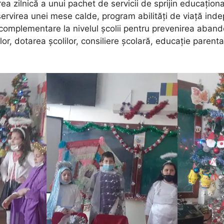
irea zilnică a unui pachet de servicii de sprijin educațion
servirea unei mese calde, program abilități de viață in
ți complementare la nivelul școlii pentru prevenirea aband
lor, dotarea școlilor, consiliere școlară, educație parenta