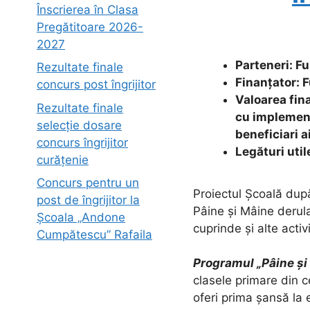
Înscrierea în Clasa
Pregătitoare 2026-
2027
Parteneri: F
Rezultate finale
Finanțator: 
concurs post îngrijitor
Valoarea fina
Rezultate finale
cu implement
selecție dosare
beneficiari a
concurs îngrijitor
Legături util
curățenie
Concurs pentru un
Proiectul Școală dup
post de îngrijitor la
Pâine și Mâine derula
Școala „Andone
cuprinde și alte acti
Cumpătescu” Rafaila
Programul „Pâine și
clasele primare din c
oferi prima șansă la 