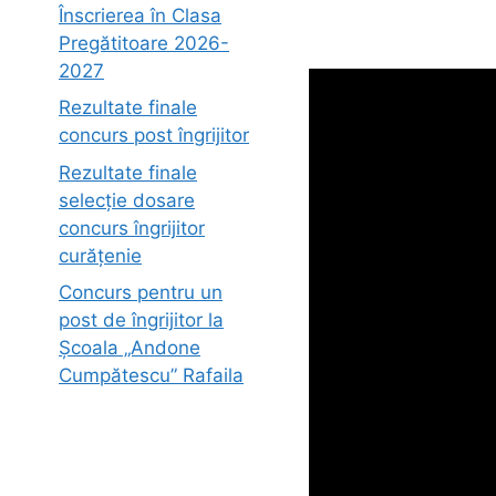
Înscrierea în Clasa
Pregătitoare 2026-
2027
Rezultate finale
concurs post îngrijitor
Rezultate finale
selecție dosare
concurs îngrijitor
curățenie
Concurs pentru un
post de îngrijitor la
Școala „Andone
Cumpătescu” Rafaila