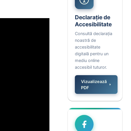
Declarație de
Accesibilitate
Consultă declarația
noastră de
accesibilitate
digitală pentru un
mediu online
accesibil tuturor.
Vizualizează
PDF