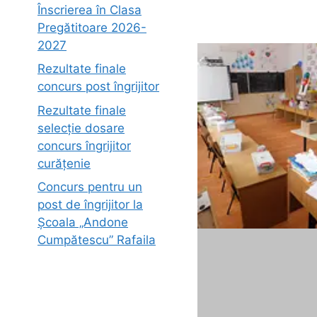
Înscrierea în Clasa
Pregătitoare 2026-
2027
Rezultate finale
concurs post îngrijitor
Rezultate finale
selecție dosare
concurs îngrijitor
curățenie
Concurs pentru un
post de îngrijitor la
Școala „Andone
Cumpătescu” Rafaila