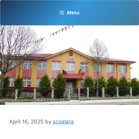
Skip
content
to
Menu
content
April 16, 2025
by
scoalara