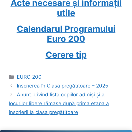
Acte necesare și informații
utile
Calendarul Programului
Euro 200
Cerere tip
Categories
EURO 200
Înscrierea în Clasa pregătitoare – 2025
Anunț privind lista copiilor admiși și a
locurilor libere rămase după prima etapa a
înscrierii la clasa pregătitoare