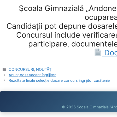
Școala Gimnazială „Andone 
ocuparea 
Candidații pot depune dosarele
Concursul include verificarea
participare, documentele
Docu
Categories
CONCURSURI
,
NOUTĂȚI
Anunț post vacant îngrijitor
Rezultate finale selecție dosare concurs îngrijitor curățenie
©
2026
Școala Gimnazială "And