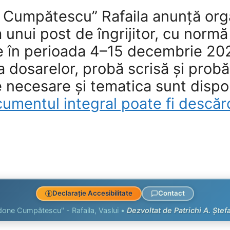
Cumpătescu” Rafaila anunță org
unui post de îngrijitor, cu normă
 în perioada 4–15 decembrie 2025
 dosarelor, probă scrisă și probă
 necesare și tematica sunt dispon
mentul integral poate fi descărc
Declarație Accesibilitate
Contact
one Cumpătescu" - Rafaila, Vaslui •
Dezvoltat de Patrichi A. Ștef