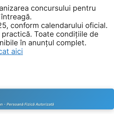
anizarea concursului pentru
 întreagă.
, conform calendarului oficial.
 practică. Toate condițiile de
ibile în anunțul complet.
at aici
an - Persoană Fizică Autorizată