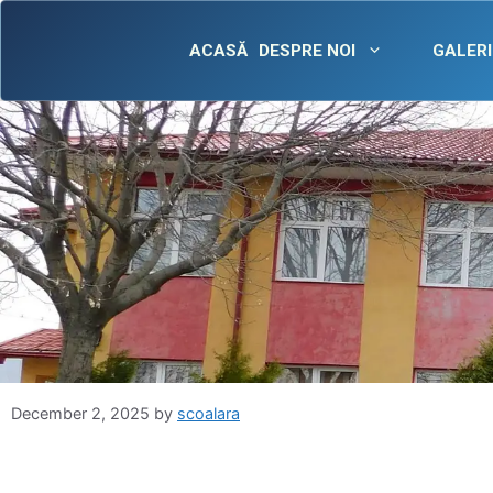
Skip
content
to
ACASĂ
DESPRE NOI
GALERI
content
December 2, 2025
by
scoalara